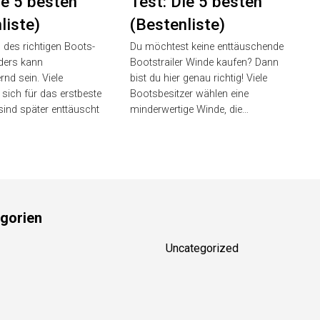
ie 5 besten
Test: Die 5 besten
liste)
(Bestenliste)
 des richtigen Boots-
Du möchtest keine enttäuschende
ders kann
Bootstrailer Winde kaufen? Dann
nd sein. Viele
bist du hier genau richtig! Viele
 sich für das erstbeste
Bootsbesitzer wählen eine
sind später enttäuscht
minderwertige Winde, die…
gorien
Uncategorized