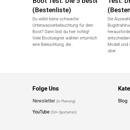
Boot Test: Die 5 besten
Test: D
(Bestenliste)
(Besten
Du willst keine schwache
Die Auswahl
Unterwasserbeleuchtung für dein
Bugstrahlru
Boot? Dann bist du hier richtig!
herausforder
Viele Bootseigner wählen irrtümlich
entscheiden
eine Beleuchtung, die…
Modell und 
über…
Folge Uns
Kate
Newsletter
Blog
(in Planung)
YouTube
(50+ Sportarten)