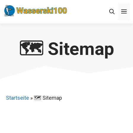
Zum
M
Inhalt
springen
🗺️ Sitemap
Startseite
»
🗺️ Sitemap