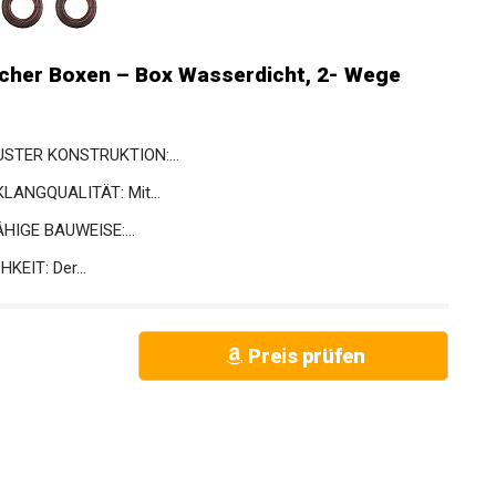
cher Boxen – Box Wasserdicht, 2- Wege
TER KONSTRUKTION:...
ANGQUALITÄT: Mit...
IGE BAUWEISE:...
EIT: Der...
Preis prüfen