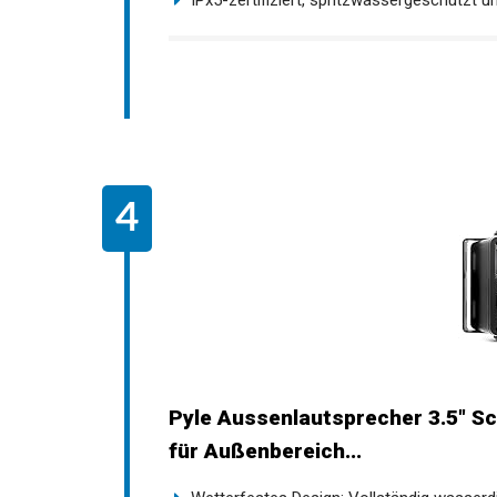
IPx5-zertifiziert, spritzwassergeschützt un
Pyle Aussenlautsprecher 3.5" S
für Außenbereich...