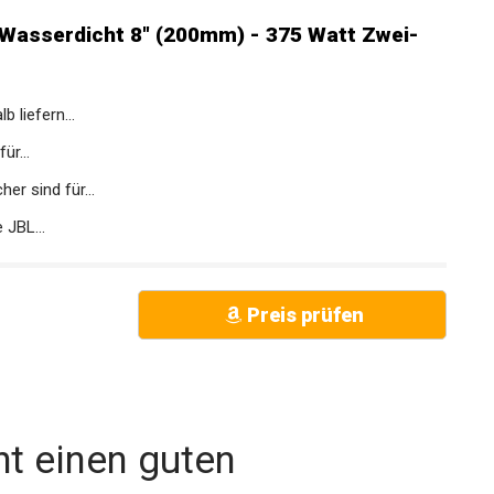
Wasserdicht 8" (200mm) - 375 Watt Zwei-
 liefern...
ür...
er sind für...
 JBL...
Preis prüfen
t einen guten