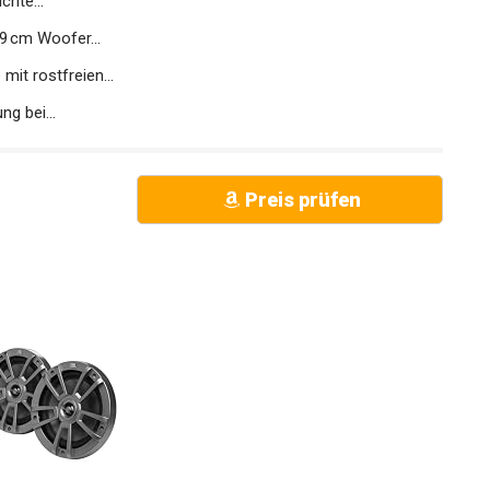
chte...
9 cm Woofer...
it rostfreien...
g bei...
Preis prüfen