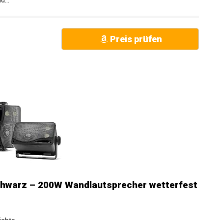
d...
Preis prüfen
chwarz – 200W Wandlautsprecher wetterfest