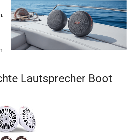
n.
n
chte Lautsprecher Boot