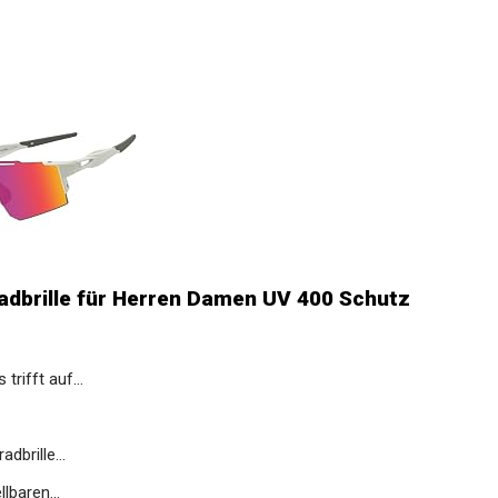
adbrille für Herren Damen UV 400 Schutz
fft auf...
brille...
baren...