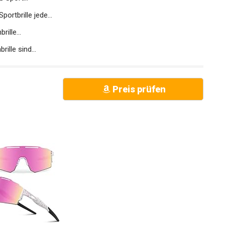
rtbrille jede...
ille...
ille sind...
Preis prüfen