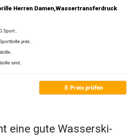
brille Herren Damen,Wassertransferdruck
 Sport...
rtbrille jede...
ille...
ille sind...
Preis prüfen
t eine gute Wasserski-