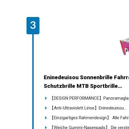
Eninedeuisou Sonnenbrille Fahrr
Schutzbrille MTB Sportbrille...
【DESIGN PERFORMANCE】Panoramaglas tri
【Anti-Ultraviolett Linse】Eninedeuisou...
【Einzigartiges Rahmendesign】 Alle Fahrrad
【Weiche Gummi-Nasenpads】 Die verstell