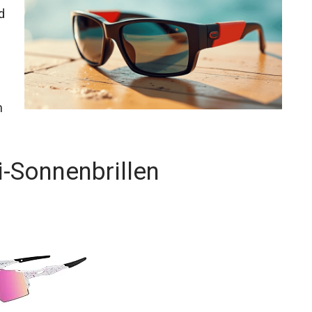
d
n
-Sonnenbrillen