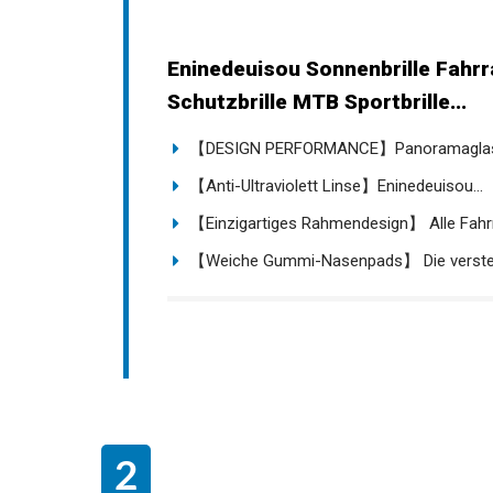
Eninedeuisou Sonnenbrille Fahrr
Schutzbrille MTB Sportbrille...
【DESIGN PERFORMANCE】Panoramaglas tri
【Anti-Ultraviolett Linse】Eninedeuisou...
【Einzigartiges Rahmendesign】 Alle Fahrrad
【Weiche Gummi-Nasenpads】 Die verstell