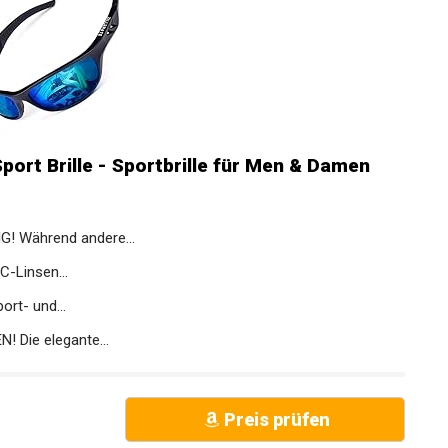
Sport Brille - Sportbrille für Men & Damen
! Während andere...
-Linsen...
rt- und...
Die elegante...
Preis prüfen