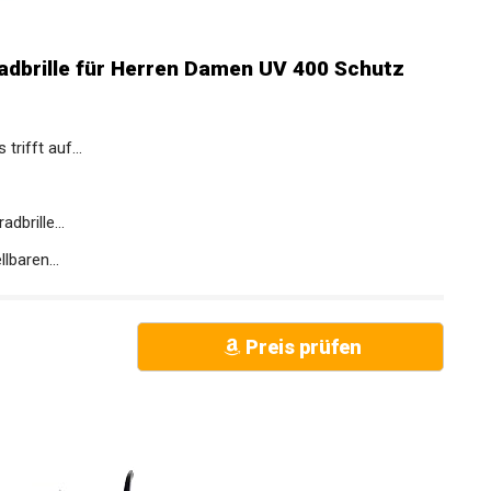
adbrille für Herren Damen UV 400 Schutz
fft auf...
brille...
baren...
Preis prüfen