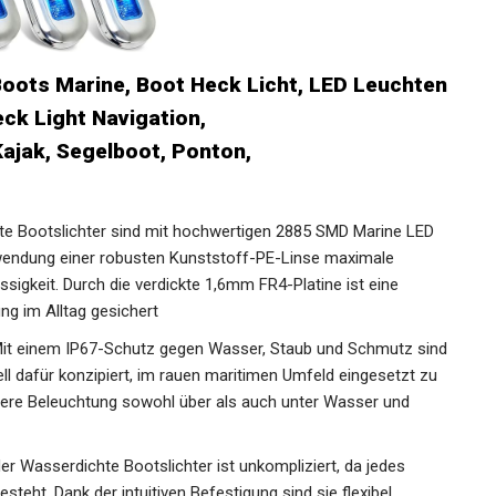
ots Marine, Boot Heck Licht, LED Leuchten
eck Light Navigation,
ajak, Segelboot, Ponton,
e Bootslichter sind mit hochwertigen 2885 SMD Marine LED
rwendung einer robusten Kunststoff-PE-Linse maximale
ssigkeit. Durch die verdickte 1,6mm FR4-Platine ist eine
ng im Alltag gesichert
t einem IP67-Schutz gegen Wasser, Staub und Schmutz sind
ll dafür konzipiert, im rauen maritimen Umfeld eingesetzt zu
here Beleuchtung sowohl über als auch unter Wasser und
r Wasserdichte Bootslichter ist unkompliziert, da jedes
steht. Dank der intuitiven Befestigung sind sie flexibel