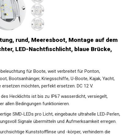
htung, rund, Meeresboot, Montage auf dem
ter, LED-Nachtfischlicht, blaue Brücke,
eleuchtung für Boote, weit verbreitet für Ponton,
ot, Bootsanhänger, Kriegsschiffe, U-Boote, Kajak, Yacht,
e ersetzen möchten, perfekt ersetzen. DC 12 V.
s Hecklichts ist bis zu IP67 wasserdicht, versiegelt,
er allen Bedingungen funktionieren.
rtige SMD-LEDs pro Licht, eingebaute ultrahelle LED-Perlen,
kungsvoll Signale übermitteln und Aufmerksamkeit erregen.
rchsichtige Kunststofflinse und -körper, verhindern die