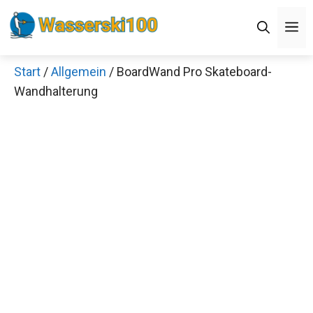
Zum
M
Inhalt
springen
Start
/
Allgemein
/ BoardWand Pro Skateboard-
Wandhalterung