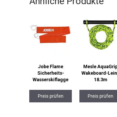
Ähnliche Produkte
Jobe Flame
Mesle AquaGri
Sicherheits-
Wakeboard-Lei
Wasserskiflagge
18.3m
Preis prüfen
Preis prüfen