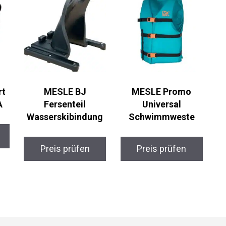
rt
MESLE BJ
MESLE Promo
A
Fersenteil
Universal
Wasserskibindung
Schwimmweste
Preis prüfen
Preis prüfen