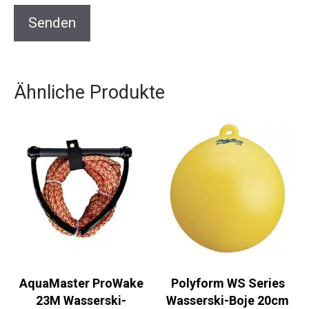
Ähnliche Produkte
AquaMaster ProWake
Polyform WS Series
23M Wasserski-
Wasserski-Boje 20cm