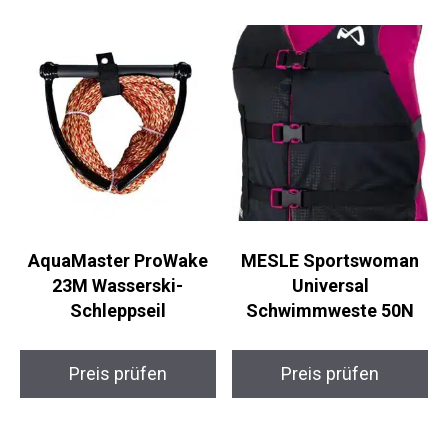
AquaMaster ProWake
MESLE Sportswoman
23M Wasserski-
Universal
Schleppseil
Schwimmweste 50N
Preis prüfen
Preis prüfen