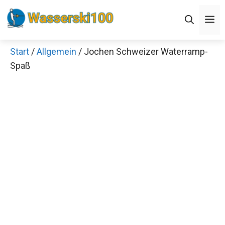
Zum
M
Inhalt
springen
Start
/
Allgemein
/ Jochen Schweizer Waterramp-
Spaß