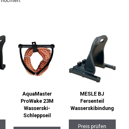
 möchten.
AquaMaster
MESLE BJ
ProWake 23M
Fersenteil
Wasserski-
Wasserskibindung
Schleppseil
Preis prüfen