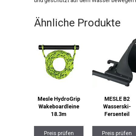
und geschützt auf dem Wasser bewegen
Ähnliche Produkte
Mesle HydroGrip
MESLE B2
Wakeboardleine
Wasserski-
18.3m
Fersenteil
Preis prüfen
Preis prüfen