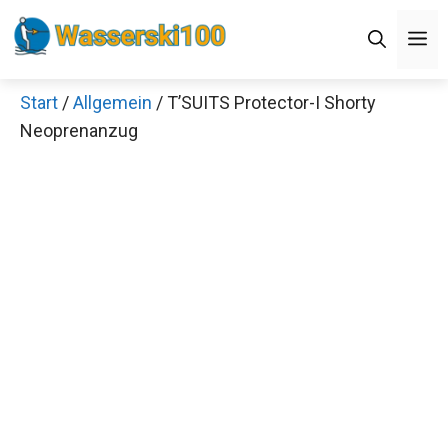
Zum
M
Inhalt
springen
Start
/
Allgemein
/ T’SUITS Protector-I Shorty
Neoprenanzug