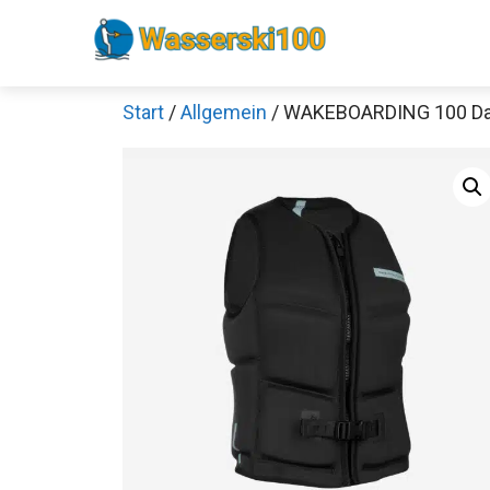
Zum
Inhalt
springen
Start
/
Allgemein
/ WAKEBOARDING 100 Da