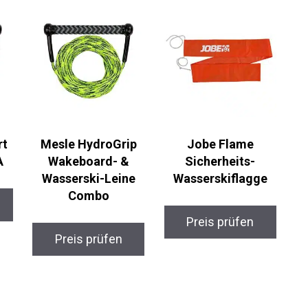
rt
Mesle HydroGrip
Jobe Flame
A
Wakeboard- &
Sicherheits-
Wasserski-Leine
Wasserskiflagge
Combo
Preis prüfen
Preis prüfen