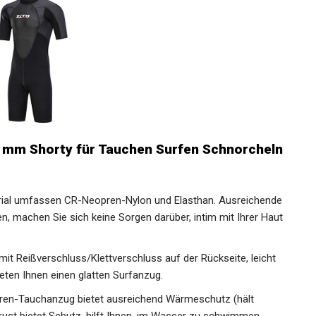
mm Shorty für Tauchen Surfen Schnorcheln
al umfassen CR-Neopren-Nylon und Elasthan. Ausreichende
ien, machen Sie sich keine Sorgen darüber, intim mit Ihrer Haut
it Reißverschluss/Klettverschluss auf der Rückseite, leicht
eten Ihnen einen glatten Surfanzug.
n-Tauchanzug bietet ausreichend Wärmeschutz (hält
rust bietet Schutz, hilft Ihnen, im Wasser zu schwimmen,