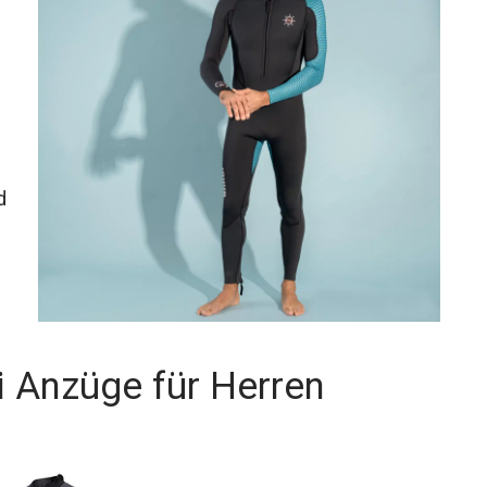
n
d
 Anzüge für Herren