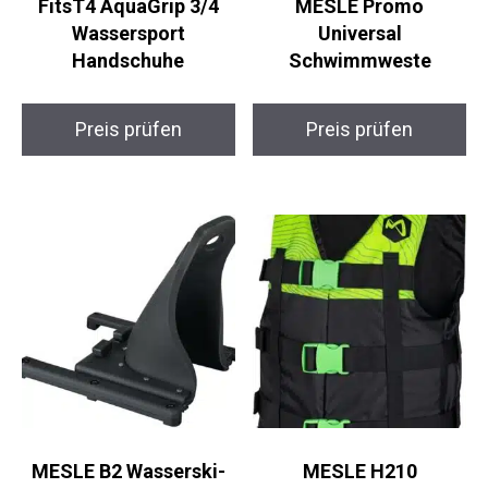
FitsT4 AquaGrip 3/4
MESLE Promo
Wassersport
Universal
Handschuhe
Schwimmweste
Preis prüfen
Preis prüfen
MESLE B2 Wasserski-
MESLE H210