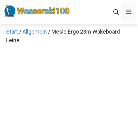
Zum
M
Inhalt
springen
Start
/
Allgemein
/ Mesle Ergo 23m Wakeboard-
Leine