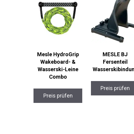
Mesle HydroGrip
MESLE BJ
Wakeboard- &
Fersenteil
Wasserski-Leine
Wasserskibindu
Combo
Preis prüfen
Preis prüfen