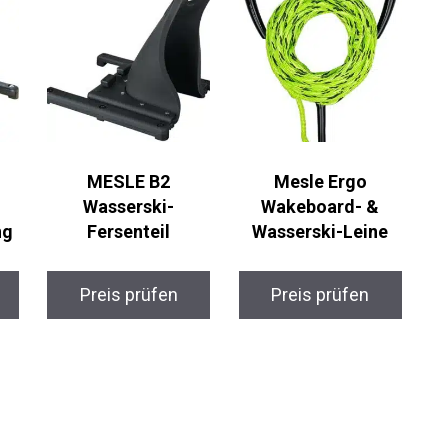
MESLE B2
Mesle Ergo
Wasserski-
Wakeboard- &
ng
Fersenteil
Wasserski-Leine
Preis prüfen
Preis prüfen