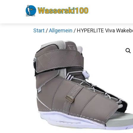
Zum
Inhalt
springen
Start
/
Allgemein
/ HYPERLITE Viva Wakeb