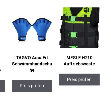
TAGVO AquaFit
MESLE H210
Schwimmhandschu
Auftriebsweste
e
he
Preis prüfen
Preis prüfen