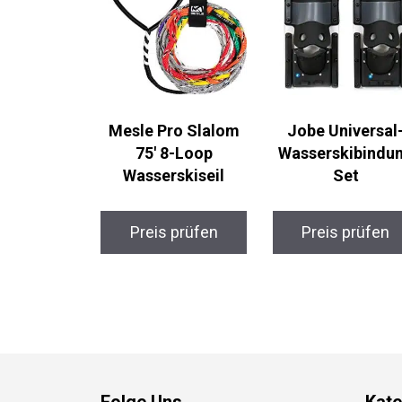
Mesle Pro Slalom
Jobe Universal
75′ 8-Loop
Wasserskibindu
Wasserskiseil
Set
Preis prüfen
Preis prüfen
Folge Uns
Kate