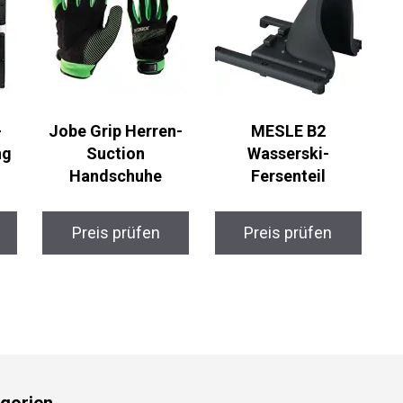
-
Jobe Grip Herren-
MESLE B2
ng
Suction
Wasserski-
Handschuhe
Fersenteil
Preis prüfen
Preis prüfen
gorien