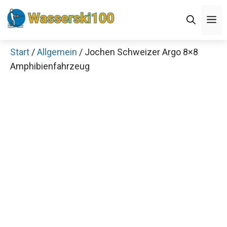
Zum
M
Inhalt
springen
Start
/
Allgemein
/ Jochen Schweizer Argo 8×8
Amphibienfahrzeug