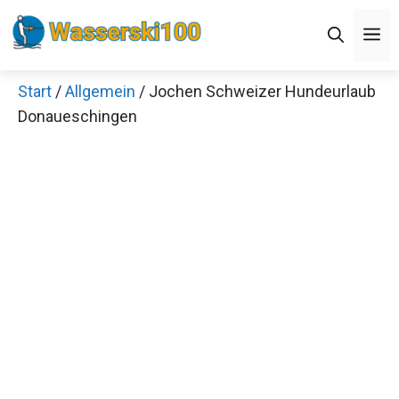
Zum
M
Inhalt
springen
Start
/
Allgemein
/ Jochen Schweizer Hundeurlaub
Donaueschingen