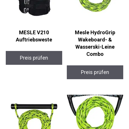
MESLE V210
Mesle HydroGrip
Auftriebsweste
Wakeboard- &
Wasserski-Leine
Combo
Preis prüfen
Preis prüfen