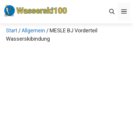
Zum
M
Inhalt
springen
Start
/
Allgemein
/ MESLE BJ Vorderteil
Wasserskibindung