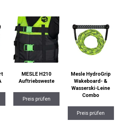
rt
MESLE H210
Mesle HydroGrip
A
Auftriebsweste
Wakeboard- &
Wasserski-Leine
Combo
Preis prüfen
Preis prüfen