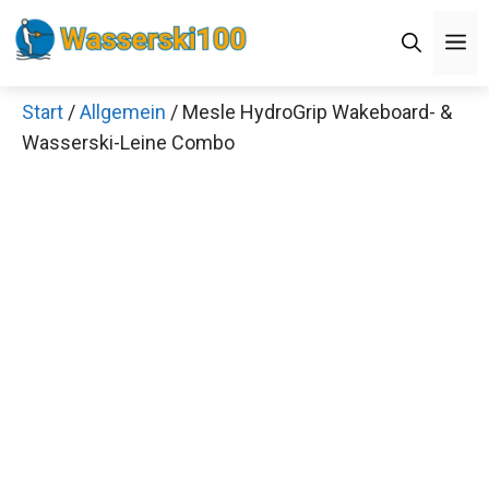
Zum
M
Inhalt
springen
Start
/
Allgemein
/ Mesle HydroGrip Wakeboard- &
Wasserski-Leine Combo