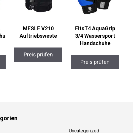
t
MESLE V210
FitsT4 AquaGrip
hu
Auftriebsweste
3/4 Wassersport
Handschuhe
Preis prüfen
Preis prüfen
gorien
Uncategorized