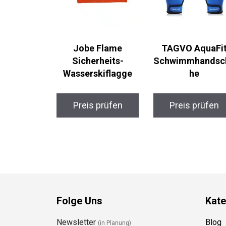
Jobe Flame
TAGVO AquaFi
Sicherheits-
Schwimmhandsc
Wasserskiflagge
he
Preis prüfen
Preis prüfen
Folge Uns
Kate
Newsletter
Blog
(in Planung)