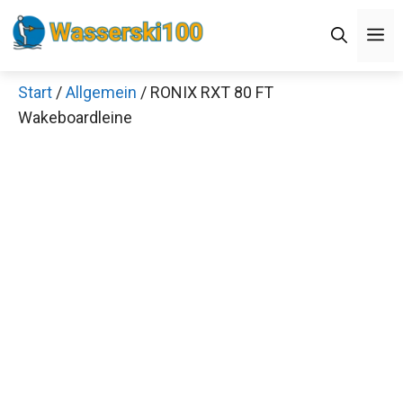
Zum
M
Inhalt
springen
Start
/
Allgemein
/ RONIX RXT 80 FT
Wakeboardleine