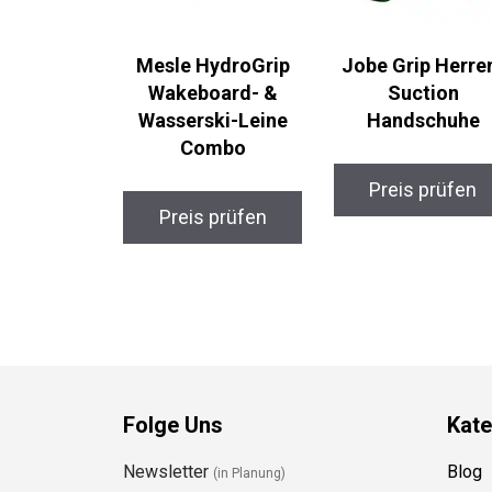
Mesle HydroGrip
Jobe Grip Herre
Wakeboard- &
Suction
Wasserski-Leine
Handschuhe
Combo
Preis prüfen
Preis prüfen
Folge Uns
Kate
Newsletter
Blog
(in Planung)