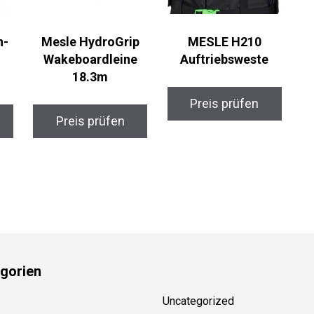
n-
Mesle HydroGrip
MESLE H210
Wakeboardleine
Auftriebsweste
18.3m
Preis prüfen
Preis prüfen
gorien
Uncategorized