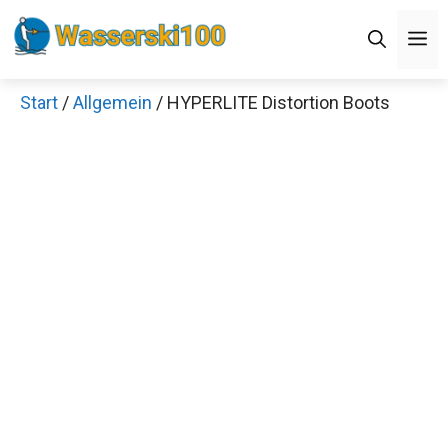
Zum
M
Inhalt
springen
Start
/
Allgemein
/ HYPERLITE Distortion Boots