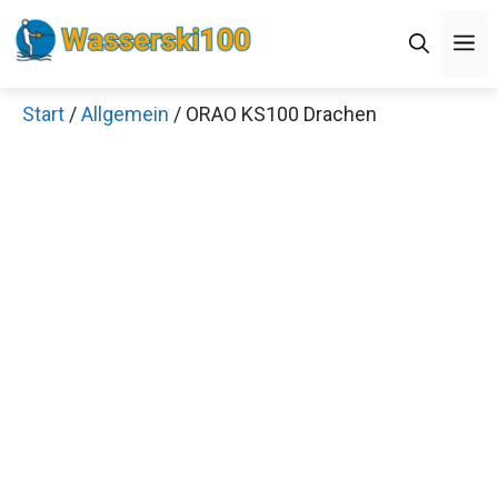
Zum
M
Inhalt
springen
Start
/
Allgemein
/ ORAO KS100 Drachen